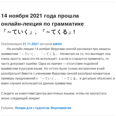
14 ноября 2021 года прошла
онлайн-лекция по грамматике
「～ていく」、「～てくる」!
Опубликовано
21.11.2021
автором
admin
На онлайн-лекции 14 ноября Фурусава-сенсей рассказал про нюансы
грамматики「～ていく」、「～てくる」. Несмотря на то, что выглядит она
очень просто, мало кто её использует, а если и старается применять, то
часто допускает ошибки. Одна из причин — отсутствие подобной
грамматики в русском языке. Но оттого было только интереснее в ней
разобраться! Вместе с учениками Фурусава-сенсей разобрал конкретные
примеры предложений с 「～ていく」、「～てくる」 и детально объяснил, в
каких случаях используется данная грамматика.
Следите за новостями Центра восточных языков, чтобы не пропустить
анонс следующей лекции!
Рубрика:
Лекции для студентов
,
Мероприятия