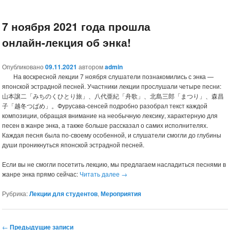
7 ноября 2021 года прошла
онлайн-лекция об энка!
Опубликовано
09.11.2021
автором
admin
На воскресной лекции 7 ноября слушатели познакомились с энка —
японской эстрадной песней. Участники лекции прослушали четыре песни:
山本譲二「みちのくひとり旅」、八代亜紀「舟歌」、北島三郎「まつり」、森昌
子「越冬つばめ」。Фурусава-сенсей подробно разобрал текст каждой
композиции, обращая внимание на необычную лексику, характерную для
песен в жанре энка, а также больше рассказал о самих исполнителях.
Каждая песня была по-своему особенной, и слушатели смогли до глубины
души проникнуться японской эстрадной песней.
Если вы не смогли посетить лекцию, мы предлагаем насладиться песнями в
жанре энка прямо сейчас:
Читать далее
→
Рубрика:
Лекции для студентов
,
Мероприятия
←
Предыдущие записи