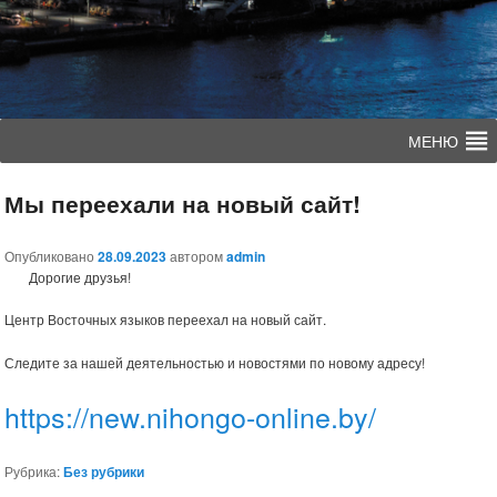
Главное
Перейти
Перейти
меню
к
к
Мы переехали на новый сайт!
основному
дополнительному
Опубликовано
28.09.2023
автором
admin
Дорогие друзья!
содержимому
содержимому
Центр Восточных языков переехал на новый сайт.
Следите за нашей деятельностью и новостями по новому адресу!
https://new.nihongo-online.by/
Рубрика:
Без рубрики