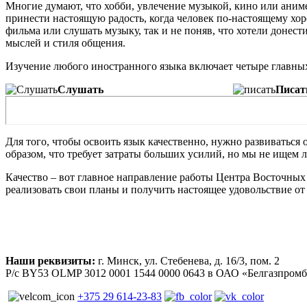
Многие думают, что хобби, увлечение музыкой, кино или аниме
принести настоящую радость, когда человек по-настоящему хор
фильма или слушать музыку, так и не поняв, что хотели донес
мыслей и стиля общения.
Изучение любого иностранного языка включает четыре главны
Слушать
Писат
Для того, чтобы освоить язык качественно, нужно развиватьс
образом, что требует затраты больших усилий, но мы не ищем ле
Качество – вот главное направление работы Центра Восточных 
реализовать свои планы и получить настоящее удовольствие о
Наши реквизиты:
г. Минск, ул. Стебенева, д. 16/3, пом. 2
Р/с BY53 OLMP 3012 0001 1544 0000 0643 в ОАО «Белгазпром
+375 29 614-23-83